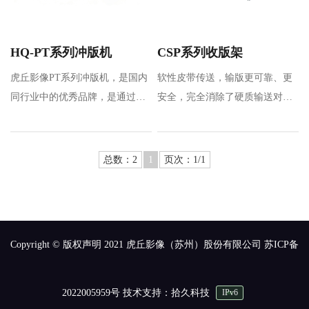
HQ-PT系列冲版机
CSP系列收版架
虎丘影像PT系列冲版机，是国内
软性皮带传送，输版更可靠、更
同行业中的优秀品牌，是通过引
安全，完全消除了硬质输送对版
进和吸收先进技术，全新设计的
材的划伤；
热…
收版速度可调（…
总数：2
1
页次：1/1
Copyright © 版权声明 2021 虎丘影像（苏州）股份有限公司
苏ICP备
2022005959号
技术支持：拾久科技
IPv6